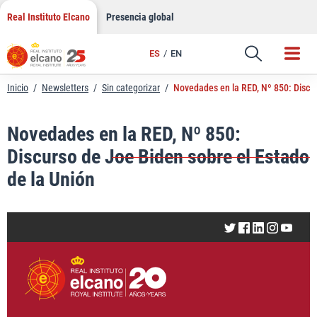
LinkedIn
Saltar
Real Instituto Elcano
Presencia global
al
Email
contenido
ES
EN
Enlace
Inicio
/
Newsletters
/
Sin categorizar
/
Novedades en la RED, Nº 850: Discur
Novedades en la RED, Nº 850:
Discurso de Joe Biden sobre el Estado
de la Unión