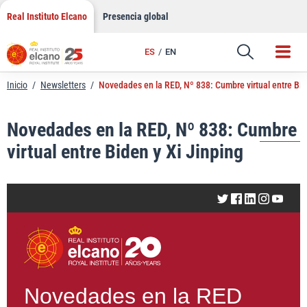
LinkedIn
Saltar
Real Instituto Elcano
Presencia global
al
Email
contenido
ES
EN
Enlace
Inicio
/
Newsletters
/
Novedades en la RED, Nº 838: Cumbre virtual entre Bid
Novedades en la RED, Nº 838: Cumbre
virtual entre Biden y Xi Jinping