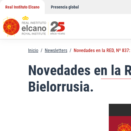
Saltar
Real Instituto Elcano
Presencia global
al
contenido
Inicio
/
Newsletters
/
Novedades en la RED, Nº 837: C
Novedades en la RE
Bielorrusia.