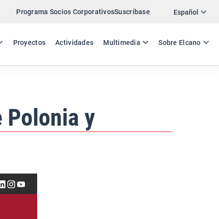
Programa Socios Corporativos
Suscríbase
Twitter
Español
LinkedIn
ES
EN
Proyectos
Actividades
Multimedia
Sobre Elcano
Email
Enlace
COMPARTIR NEWSLETTER
 Polonia y