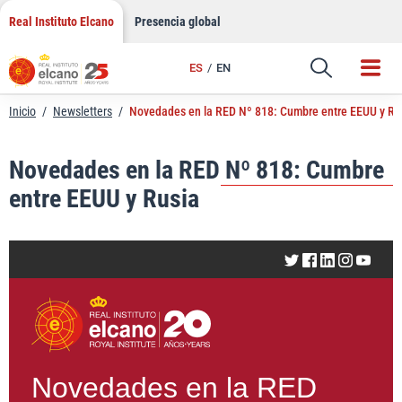
LinkedIn
Saltar
Real Instituto Elcano
Presencia global
al
Email
contenido
ES
EN
Enlace
Inicio
/
Newsletters
/
Novedades en la RED Nº 818: Cumbre entre EEUU y Ru
Novedades en la RED Nº 818: Cumbre
entre EEUU y Rusia