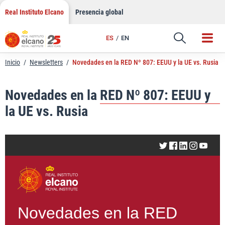
LinkedIn
Saltar
Real Instituto Elcano
Presencia global
al
Email
contenido
ES
EN
Enlace
Inicio
/
Newsletters
/
Novedades en la RED Nº 807: EEUU y la UE vs. Rusia
Novedades en la RED Nº 807: EEUU y
la UE vs. Rusia