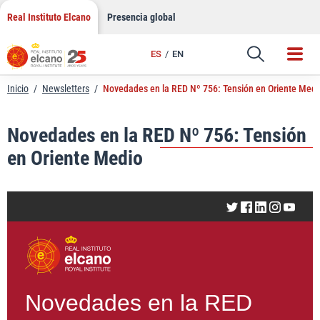
LinkedIn
Saltar
Real Instituto Elcano
Presencia global
al
Email
contenido
ES
EN
Enlace
Inicio
/
Newsletters
/
Novedades en la RED Nº 756: Tensión en Oriente Medi
Novedades en la RED Nº 756: Tensión
en Oriente Medio