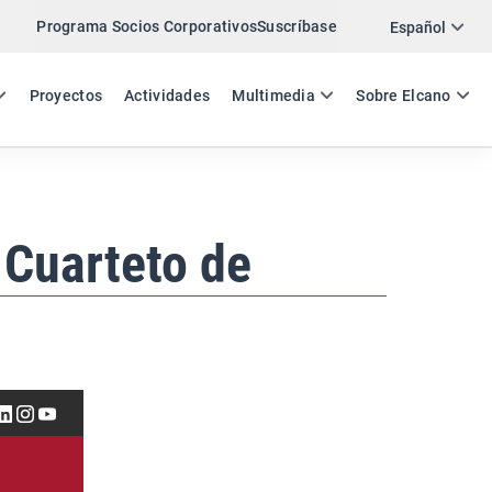
Programa Socios Corporativos
Suscríbase
Twitter
Español
LinkedIn
ES
EN
Proyectos
Actividades
Multimedia
Sobre Elcano
Email
Enlace
COMPARTIR NEWSLETTER
 Cuarteto de