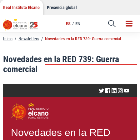
LinkedIn
Saltar
Real Instituto Elcano
Presencia global
al
Email
contenido
ES
EN
Enlace
Inicio
/
Newsletters
/
Novedades en la RED 739: Guerra comercial
Novedades en la RED 739: Guerra
comercial