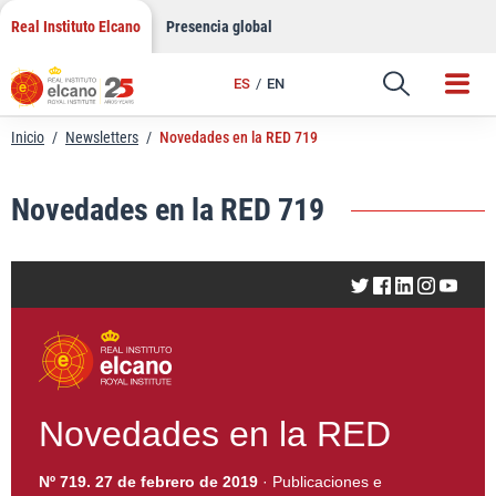
LinkedIn
Saltar
Real Instituto Elcano
Presencia global
al
Email
contenido
ES
EN
Enlace
Inicio
/
Newsletters
/
Novedades en la RED 719
Novedades en la RED 719