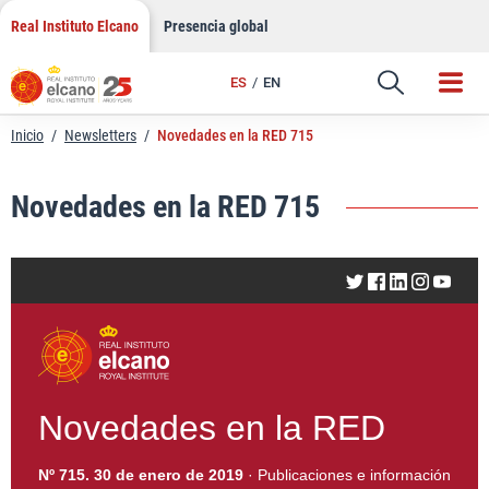
LinkedIn
Saltar
Real Instituto Elcano
Presencia global
al
Email
contenido
ES
EN
Enlace
Inicio
/
Newsletters
/
Novedades en la RED 715
Novedades en la RED 715