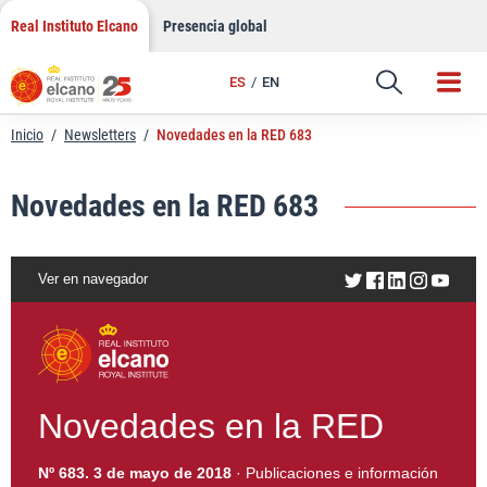
LinkedIn
Saltar
Real Instituto Elcano
Presencia global
al
Email
contenido
ES
EN
Enlace
Inicio
/
Newsletters
/
Novedades en la RED 683
Novedades en la RED 683