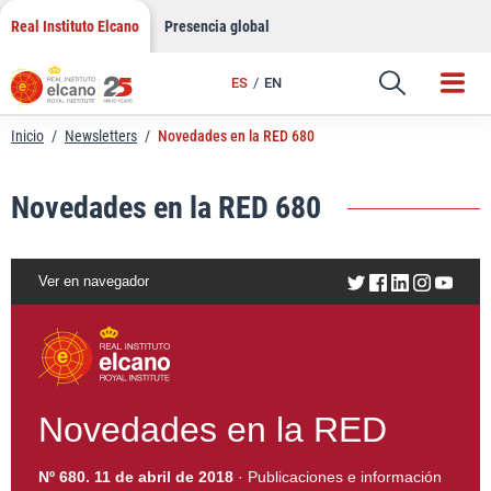
LinkedIn
Saltar
Real Instituto Elcano
Presencia global
al
Email
contenido
ES
EN
Enlace
Inicio
/
Newsletters
/
Novedades en la RED 680
Novedades en la RED 680