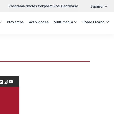
Programa Socios Corporativos
Suscríbase
Twitter
Español
LinkedIn
ES
EN
Proyectos
Actividades
Multimedia
Sobre Elcano
Email
Enlace
COMPARTIR NEWSLETTER