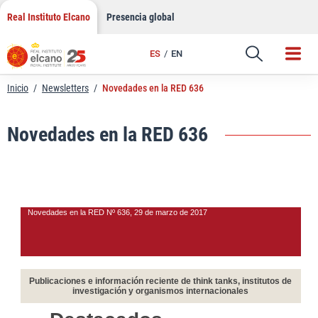
LinkedIn
Saltar
Real Instituto Elcano
Presencia global
al
Email
contenido
ES
EN
Enlace
Inicio
/
Newsletters
/
Novedades en la RED 636
Novedades en la RED 636