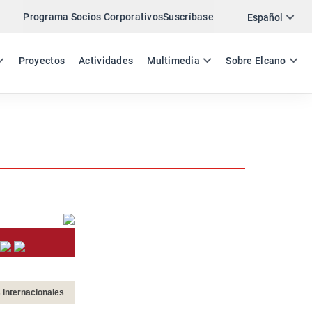
Programa Socios Corporativos
Suscríbase
Twitter
Español
LinkedIn
ES
EN
Proyectos
Actividades
Multimedia
Sobre Elcano
Email
Enlace
COMPARTIR NEWSLETTER