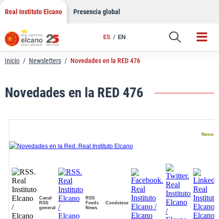
LinkedIn
Saltar
Real Instituto Elcano
Presencia global
al
Email
contenido
ES
EN
Enlace
Inicio
/
Newsletters
/
Novedades en la RED 476
Novedades en la RED 476