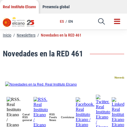
LinkedIn
Saltar
Real Instituto Elcano
Presencia global
al
Email
contenido
ES
EN
Enlace
Inicio
/
Newsletters
/
Novedades en la RED 461
Novedades en la RED 461