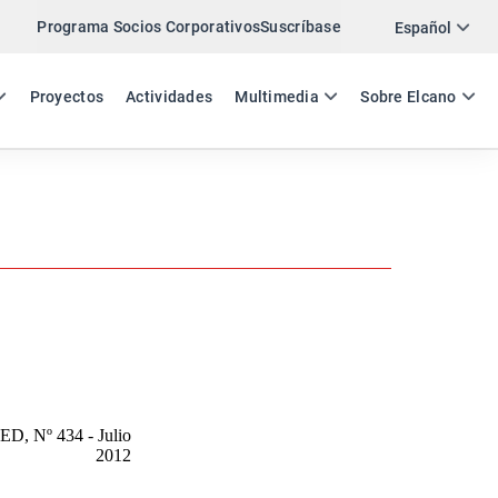
Programa Socios Corporativos
Suscríbase
Twitter
Español
LinkedIn
ES
EN
Proyectos
Actividades
Multimedia
Sobre Elcano
Email
Enlace
COMPARTIR NEWSLETTER