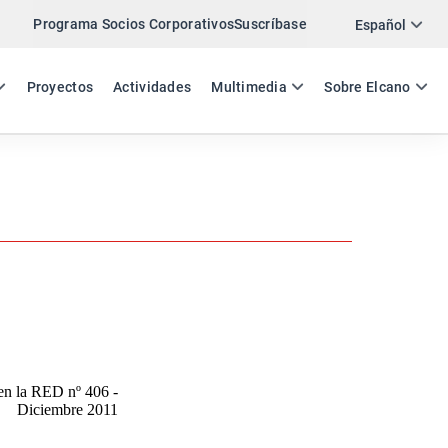
Programa Socios Corporativos
Suscríbase
Twitter
Español
LinkedIn
ES
EN
Proyectos
Actividades
Multimedia
Sobre Elcano
Email
Enlace
COMPARTIR NEWSLETTER