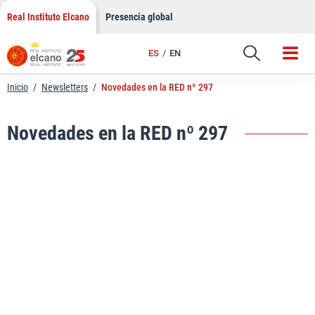
LinkedIn
Saltar
Real Instituto Elcano
Presencia global
al
Email
contenido
ES
EN
Enlace
Inicio
/
Newsletters
/
Novedades en la RED nº 297
Novedades en la RED nº 297