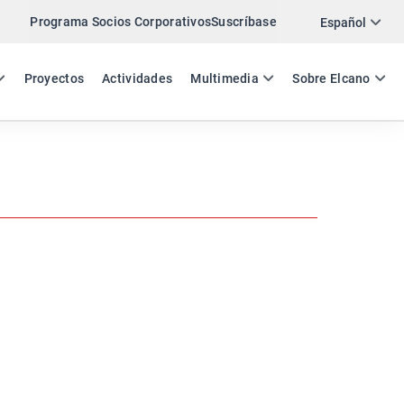
Programa Socios Corporativos
Suscríbase
Twitter
Español
LinkedIn
ES
EN
Proyectos
Actividades
Multimedia
Sobre Elcano
Email
Enlace
COMPARTIR NEWSLETTER