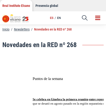
LinkedIn
Saltar
Real Instituto Elcano
Presencia global
al
Email
contenido
ES
EN
Enlace
Inicio
/
Newsletters
/
Novedades en la RED nº 268
Novedades en la RED nº 268