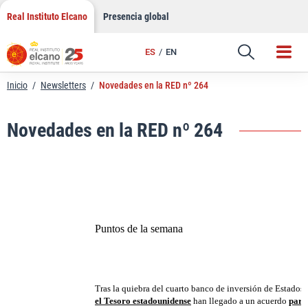
LinkedIn
Saltar
Real Instituto Elcano
Presencia global
al
Email
contenido
ES
EN
Enlace
Inicio
/
Newsletters
/
Novedades en la RED nº 264
Novedades en la RED nº 264