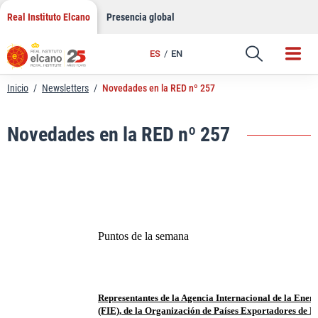
LinkedIn
Saltar
Real Instituto Elcano
Presencia global
al
Email
contenido
ES
EN
Enlace
Inicio
/
Newsletters
/
Novedades en la RED nº 257
Novedades en la RED nº 257