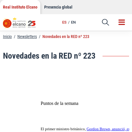
LinkedIn
Saltar
Real Instituto Elcano
Presencia global
al
Email
contenido
ES
EN
Enlace
Inicio
/
Newsletters
/
Novedades en la RED nº 223
Novedades en la RED nº 223