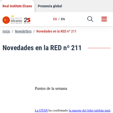
LinkedIn
Saltar
Real Instituto Elcano
Presencia global
al
Email
contenido
ES
EN
Enlace
Inicio
/
Newsletters
/
Novedades en la RED nº 211
Novedades en la RED nº 211