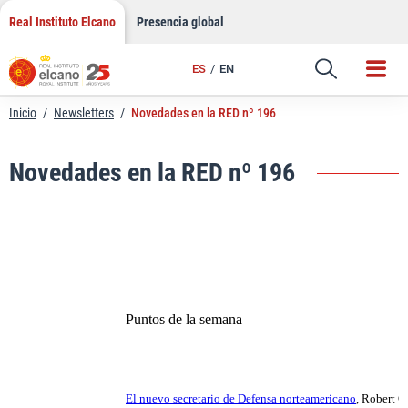
LinkedIn
Saltar
Real Instituto Elcano
Presencia global
al
Email
contenido
ES
EN
Enlace
Inicio
/
Newsletters
/
Novedades en la RED nº 196
Novedades en la RED nº 196