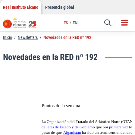
LinkedIn
Saltar
Real Instituto Elcano
Presencia global
al
Email
contenido
ES
EN
Enlace
Inicio
/
Newsletters
/
Novedades en la RED nº 192
Novedades en la RED nº 192