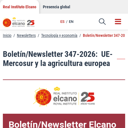
LinkedIn
Saltar
Real Instituto Elcano
Presencia global
al
Email
contenido
ES
EN
Enlace
Inicio
/
Newsletters
/
Tecnología y economía
/
Boletín/Newsletter 347-2026
Boletín/Newsletter 347-2026: UE-
Mercosur y la agricultura europea