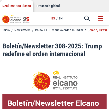
LinkedIn
Saltar
Real Instituto Elcano
Presencia global
al
Email
contenido
ES
EN
Enlace
Inicio
/
Newsletters
/
China, EEUU y nuevo orden mundial
/
Boletín/Newslet
Boletín/Newsletter 308-2025: Trump
redefine el orden internacional