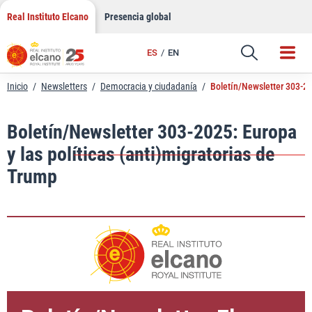
LinkedIn
Saltar
Real Instituto Elcano
Presencia global
al
Email
contenido
ES
EN
Enlace
Inicio
/
Newsletters
/
Democracia y ciudadanía
/
Boletín/Newsletter 303-202
Boletín/Newsletter 303-2025: Europa
y las políticas (anti)migratorias de
Trump