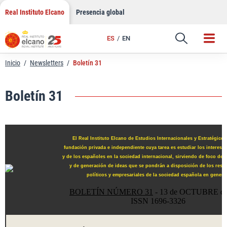
LinkedIn
Saltar
Real Instituto Elcano
Presencia global
al
Email
contenido
ES
EN
Enlace
Inicio
/
Newsletters
/
Boletín 31
Boletín 31