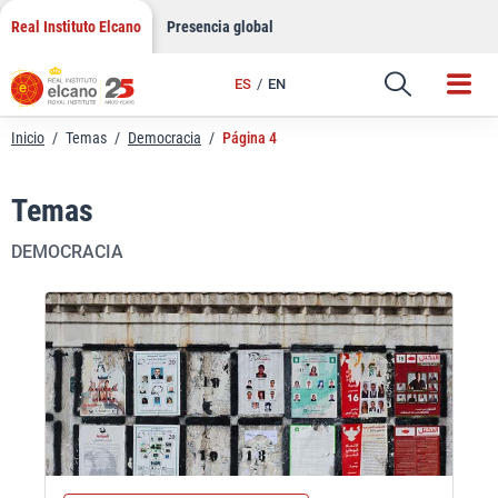
Saltar
Real Instituto Elcano
Presencia global
al
contenido
ES
EN
Inicio
/
Temas
/
Democracia
/
Página 4
Temas
DEMOCRACIA