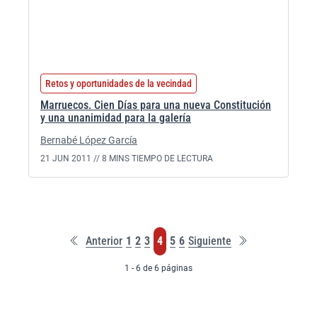
Retos y oportunidades de la vecindad
Marruecos. Cien Días para una nueva Constitución
y una unanimidad para la galería
Bernabé López García
21 JUN 2011 //
8 MINS TIEMPO DE LECTURA
Primera
Última
Página
Página
Página
Página
Página
Página
Anterior
1
2
3
4
5
6
Siguiente
página
página
1 - 6 de 6 páginas