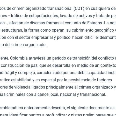
pos de crimen organizado transnacional (COT) en cualquiera de
nes –tráfico de estupefacientes, lavado de activos y trata de pe
tros–, afectan de diversas formas al conjunto de Estados. La na
s estructuras, la forma como operan, su cubrimiento geográfico 
ión con el sector empresarial y político, hacen difícil el desmont
o del crimen organizado.
ente, Colombia atraviesa un período de transición del conflict
 construcción de paz, que se desarrolla en medio de un context
d frágil y complejo, caracterizado por una débil capacidad insti
ntice estabilidad y en especial por la persistencia de factores
ores de violencia ligados principalmente al crimen organizado y
as criminales con alcance local, nacional y transnacional.
 problemática anteriormente descrita, el siguiente documento es
ara identificar puntos a profundizar y pistas preliminares que