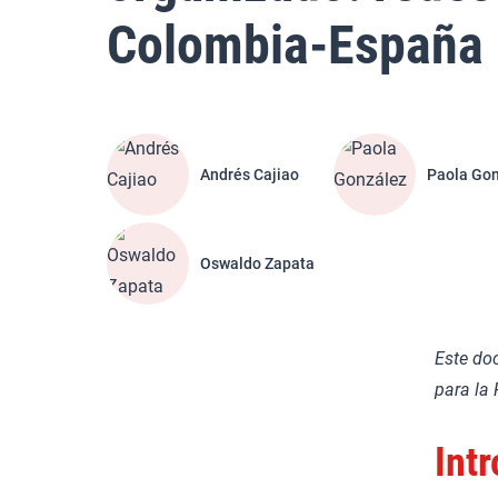
Colombia-España
Andrés Cajiao
Paola Go
Oswaldo Zapata
Este do
para la 
Int