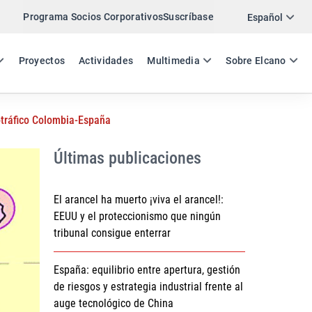
Programa Socios Corporativos
Suscríbase
Twitter
Español
LinkedIn
ES
EN
Proyectos
Actividades
Multimedia
Sobre Elcano
Email
otráfico Colombia-España
Enlace
COMPARTIR DOCUMENTO DE TRABAJO
Últimas publicaciones
El arancel ha muerto ¡viva el arancel!:
EEUU y el proteccionismo que ningún
tribunal consigue enterrar
España: equilibrio entre apertura, gestión
de riesgos y estrategia industrial frente al
auge tecnológico de China