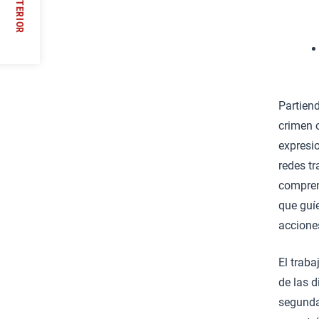
ANTERIOR
//
Partien
crimen 
expresi
redes t
compren
que guí
accione
El traba
de las 
segunda 