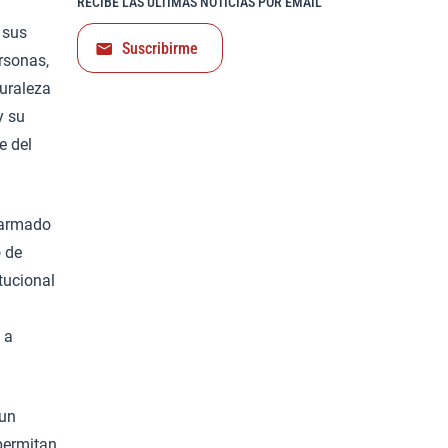
RECIBE LAS ÚLTIMAS NOTICIAS POR EMAIL
 sus
Suscribirme
rsonas,
turaleza
y su
e del
o armado
o de
tucional
 a
 un
 permitan