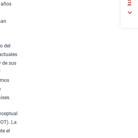
s años
han
o del
actuales
y de sus
y
sumos
e
íses.
onceptual
COT). La
te el