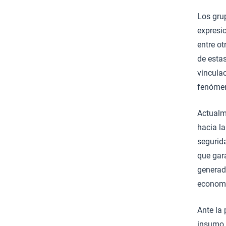
Los gru
expresio
entre o
de esta
vinculac
fenómen
Actualm
hacia la
segurida
que gara
generad
economí
Ante la
insumo p