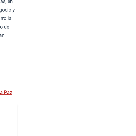
as, en
egocio y
rrolla
co de
ean
la Paz