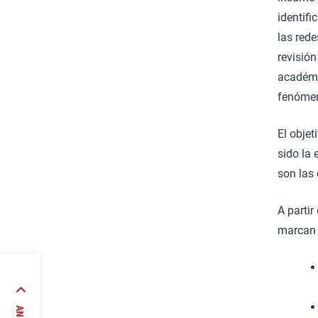
identifi
las red
revisión
académi
fenóme
El objet
sido la
son las
A parti
marcan e
un