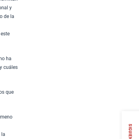
onal y
o de la
 este
ómo ha
y cuáles
ios que
nómeno
SIGUIENTE
 la