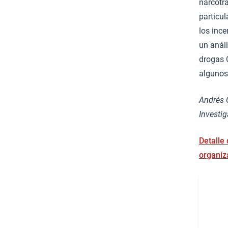
narcotrá
particul
los ince
un anál
drogas 
algunos 
Andrés 
Investi
Detalle
organiz