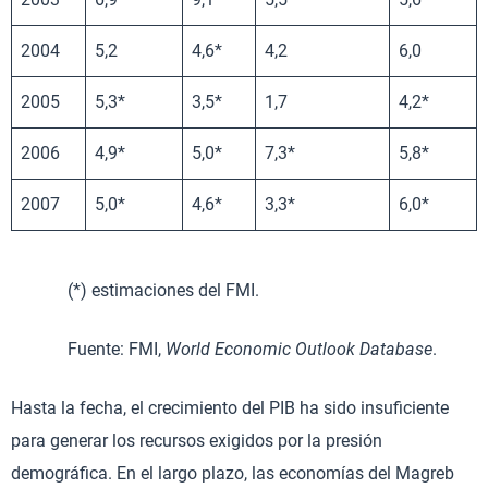
2004
5,2
4,6*
4,2
6,0
2005
5,3*
3,5*
1,7
4,2*
2006
4,9*
5,0*
7,3*
5,8*
2007
5,0*
4,6*
3,3*
6,0*
(*) estimaciones del FMI.
Fuente: FMI,
World Economic Outlook Database
.
Hasta la fecha, el crecimiento del PIB ha sido insuficiente
para generar los recursos exigidos por la presión
demográfica. En el largo plazo, las economías del Magreb