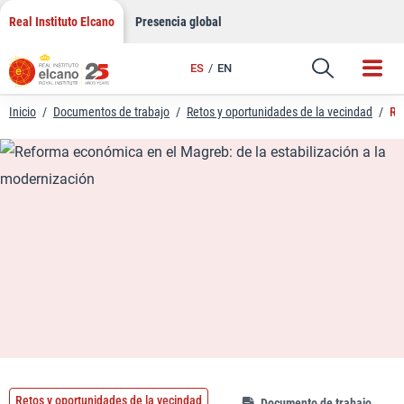
LinkedIn
Saltar
Real Instituto Elcano
Presencia global
al
Email
contenido
ES
EN
Enlace
Inicio
/
Documentos de trabajo
/
Retos y oportunidades de la vecindad
/
Re
Retos y oportunidades de la vecindad
Documento de trabajo