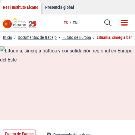
LinkedIn
Saltar
Real Instituto Elcano
Presencia global
al
Email
contenido
ES
EN
Enlace
Inicio
/
Documentos de trabajo
/
Futuro de Europa
/
Lituania, sinergia bált
Futuro de Europa
Documento de trabajo