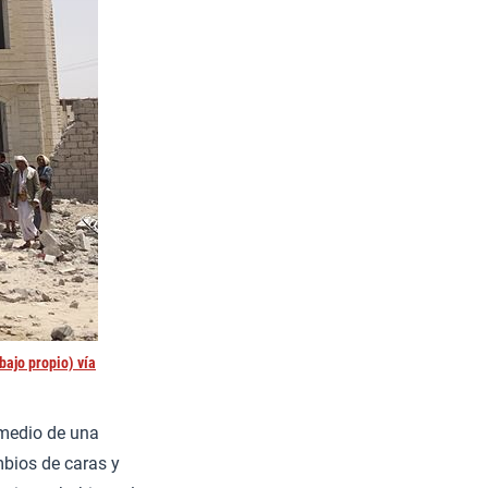
bajo propio) vía
 medio de una
mbios de caras y