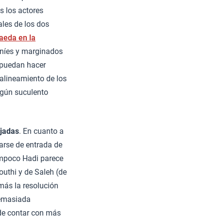
s los actores
ales de los dos
aeda en la
eníes y marginados
e puedan hacer
 alineamiento de los
lgún suculento
ejadas
. En cuanto a
rarse de entrada de
ampoco Hadi parece
outhi y de Saleh (de
más la resolución
demasiada
e contar con más