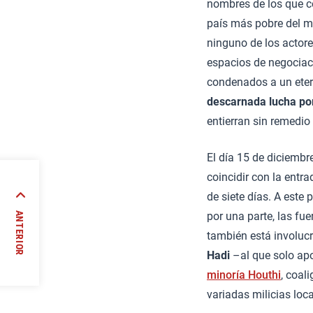
nombres de los que c
país más pobre del m
ninguno de los actor
espacios de negociac
condenados a un etern
descarnada lucha por
entierran sin remedi
El día 15 de diciembre
coincidir con la entra
de siete días. A est
iente
por una parte, las fu
ANTERIOR
también está involuc
/
Hadi
–al que solo apo
minoría Houthi
, coal
variadas milicias loc