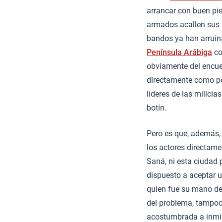
arrancar con buen pie
armados acallen sus a
bandos ya han arruin
Península Arábiga
c
obviamente del encuen
directamente como por
líderes de las milici
botín.
Pero es que, además
los actores directame
Saná, ni esta ciudad
dispuesto a aceptar u
quien fue su mano de
del problema, tampoc
acostumbrada a inmis