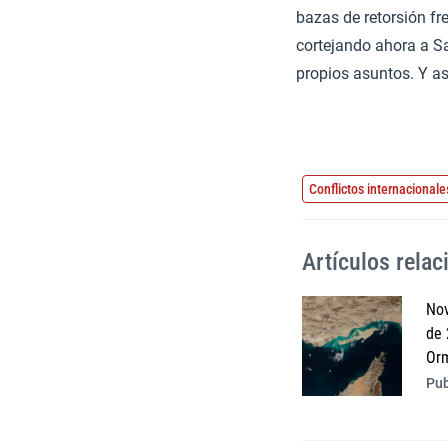
bazas de retorsión f
cortejando ahora a S
propios asuntos. Y así
Conflictos internacionale
Artículos rela
Nov
de 
Or
Pub