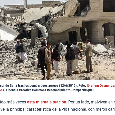
 sur de Saná tras los bombardeos aéreos (12/6/2015). Foto:
Ibrahem Qasim (tra
ons
. Licencia Creative Commons Reconocimiento-CompartirIgual.
vido más veces
esta misma situación
. Por un lado, malviven en
uye la principal característica de la vida nacional, con meros ca