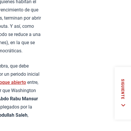
quienes habitan el
vencimiento de que
, terminan por abrir
uta. Y así, como
todo se reduce a una
es), en la que se
mocráticas.
bra, que debe
r un periodo inicial
SIGUIENTE
oque abierto
entre,
ar que Washington
Abdo Rabu Mansur
splegados por la
bdullah Saleh
,