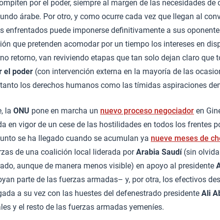
ompiten por el poder, siempre al margen de las necesidades de 
undo árabe. Por otro, y como ocurre cada vez que llegan al con
es enfrentados puede imponerse definitivamente a sus oponentes
ión que pretenden acomodar por un tiempo los intereses en disp
o retorno, van reviviendo etapas que tan solo dejan claro que 
 el poder
(con intervención externa en la mayoría de las ocasion
o tanto los derechos humanos como las tímidas aspiraciones de
, la
ONU
pone en marcha un
nuevo proceso negociador
en Gine
da en vigor de un cese de las hostilidades en todos los frentes po
e punto se ha llegado cuando se acumulan ya
nueve meses de ch
erzas de una coalición local liderada por
Arabia Saudí
(sin olvid
rado, aunque de manera menos visible) en apoyo al presidente
yan parte de las fuerzas armadas– y, por otra, los efectivos de
igada a su vez con las huestes del defenestrado presidente
Ali A
ales y el resto de las fuerzas armadas yemeníes.