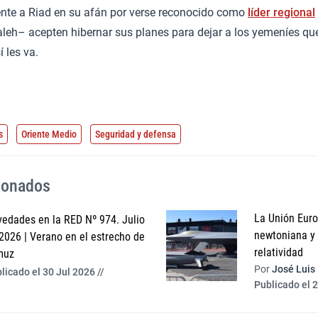
rente a Riad en su afán por verse reconocido como
líder regional
aleh– acepten hibernar sus planes para dejar a los yemeníes qu
 les va.
s
Oriente Medio
Seguridad y defensa
cionados
La Unión Europ
edades en la RED Nº 974. Julio
newtoniana y l
2026 | Verano en el estrecho de
relatividad
muz
Por
José Luis
licado el 30 Jul 2026 //
Publicado el 2