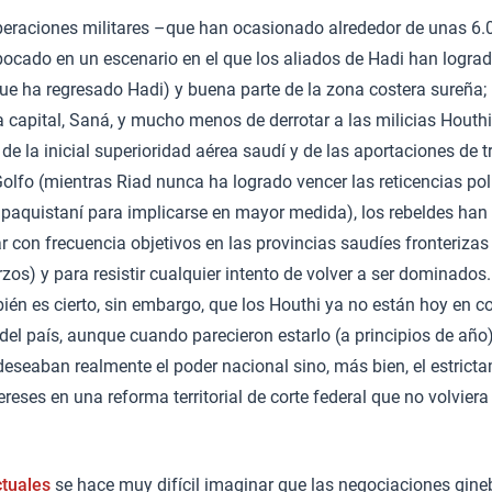
operaciones militares –que han ocasionado alrededor de unas 6.
cado en un escenario en el que los aliados de Hadi han lograd
 ha regresado Hadi) y buena parte de la zona costera sureña; p
la capital, Saná, y mucho menos de derrotar a las milicias Houth
e la inicial superioridad aérea saudí y de las aportaciones de t
olfo (mientras Riad nunca ha logrado vencer las reticencias pol
 paquistaní para implicarse en mayor medida), los rebeldes han
 con frecuencia objetivos en las provincias saudíes fronterizas
rzos) y para resistir cualquier intento de volver a ser dominados.
ién es cierto, sin embargo, que los Houthi ya no están hoy en c
 del país, aunque cuando parecieron estarlo (a principios de año)
eseaban realmente el poder nacional sino, más bien, el estrict
reses en una reforma territorial de corte federal que no volviera
ctuales
se hace muy difícil imaginar que las negociaciones gin