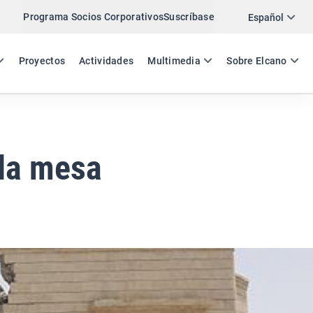
Programa Socios Corporativos
Suscríbase
Twitter
Español
LinkedIn
ES
EN
Proyectos
Actividades
Multimedia
Sobre Elcano
Email
Enlace
COMPARTIR COMENTARIO
la mesa