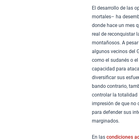
El desarrollo de las 
mortales– ha desembo
donde hace un mes que
real de reconquistar 
montañosos. A pesar d
algunos vecinos del G
como el sudanés o el
capacidad para atacar
diversificar sus esfue
bando contrario, tamb
controlar la totalidad
impresión de que no d
para defender sus inte
marginados.
En las
condiciones a