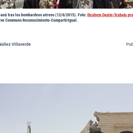
 Saná tras los bombardeos aéreos (12/6/2015). Foto:
Ibrahem Qasim (trabajo pr
ative Commons Reconocimiento-CompartirIgual.
Núñez Villaverde
Pub