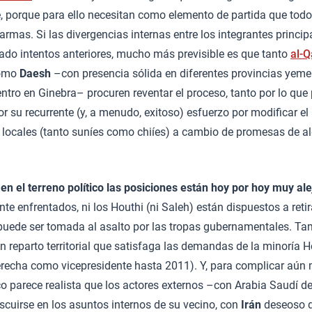
, porque para ello necesitan como elemento de partida que todo
rmas. Si las divergencias internas entre los integrantes princip
ado intentos anteriores, mucho más previsible es que tanto
al-Q
omo
Daesh
–con presencia sólida en diferentes provincias yem
tro en Ginebra– procuren reventar el proceso, tanto por lo qu
 su recurrente (y, a menudo, exitoso) esfuerzo por modificar el
as locales (tanto suníes como chiíes) a cambio de promesas de a
,
en el terreno político las posiciones están hoy por hoy muy al
nte enfrentados, ni los Houthi (ni Saleh) están dispuestos a reti
 puede ser tomada al asalto por las tropas gubernamentales. T
n reparto territorial que satisfaga las demandas de la minoría H
recha como vicepresidente hasta 2011). Y, para complicar aún 
o parece realista que los actores externos –con Arabia Saudí 
cuirse en los asuntos internos de su vecino, con
Irán
deseoso d