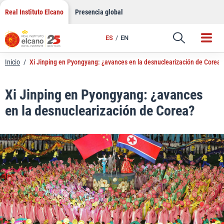
LinkedIn
Saltar
Real Instituto Elcano
Presencia global
al
Email
contenido
ES
EN
Enlace
Inicio
/
Xi Jinping en Pyongyang: ¿avances en la desnuclearización de Corea?
Xi Jinping en Pyongyang: ¿avances
en la desnuclearización de Corea?