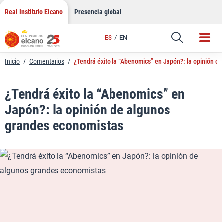
LinkedIn
Saltar
Real Instituto Elcano
Presencia global
al
Email
contenido
ES
EN
Enlace
Inicio
/
Comentarios
/
¿Tendrá éxito la “Abenomics” en Japón?: la opinión 
¿Tendrá éxito la “Abenomics” en
Japón?: la opinión de algunos
grandes economistas