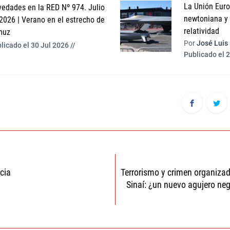
La Unión Europ
edades en la RED Nº 974. Julio
newtoniana y l
2026 | Verano en el estrecho de
relatividad
muz
Por
José Luis
licado el 30 Jul 2026 //
Publicado el 2
ón
cia
Terrorismo y crimen organizad
Sinaí: ¿un nuevo agujero ne