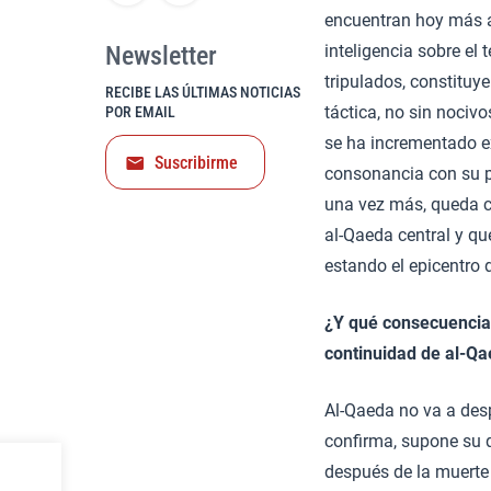
encuentran hoy más a
Newsletter
inteligencia sobre el
tripulados, constituy
RECIBE LAS ÚLTIMAS NOTICIAS
táctica, no sin nociv
POR EMAIL
se ha incrementado e
Suscribirme
consonancia con su pri
una vez más, queda c
al-Qaeda central y qu
estando el epicentro d
¿Y qué consecuencias 
continuidad de al-Qae
Al-Qaeda no va a despa
confirma, supone su q
después de la muerte