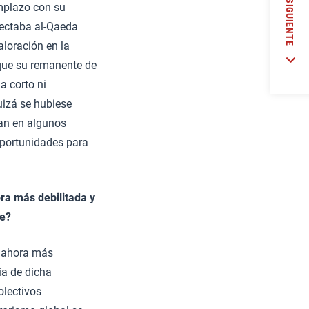
SIGUIENTE
emplazo con su
yectaba al-Qaeda
aloración en la
que su remanente de
a corto ni
uizá se hubiese
van en algunos
oportunidades para
ra más debilitada y
se?
á ahora más
ía de dicha
olectivos