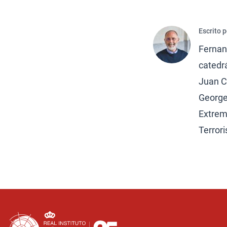
Escrito 
Fernand
catedrá
Juan Ca
George
Extrem
Terrori