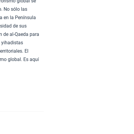
rorismo global se
. No sólo las
da en la Península
nsidad de sus
ón de al-Qaeda para
s yihadistas
ritoriales. El
smo global. Es aquí