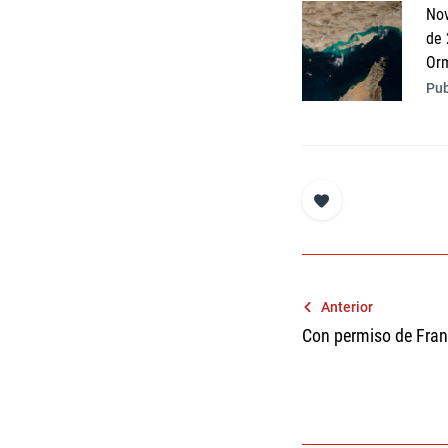
Nov
de 
Or
Pub
Navegaci
Anterior
Con permiso de Fran
de
entradas