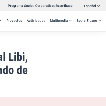
Programa Socios Corporativos
Suscríbase
Twitter
Español
LinkedIn
ES
EN
Proyectos
Actividades
Multimedia
Sobre Elcano
Email
Enlace
COMPARTIR COMENTARIO
l Libi,
ndo de