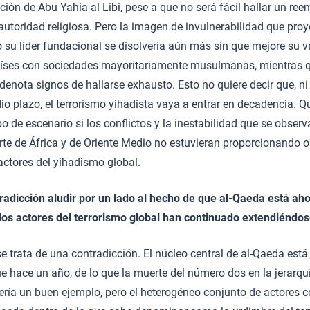
ución de Abu Yahia al Libi, pese a que no será fácil hallar un re
utoridad religiosa. Pero la imagen de invulnerabilidad que pro
 su líder fundacional se disolvería aún más sin que mejore su v
aíses con sociedades mayoritariamente musulmanas, mientras 
denota signos de hallarse exhausto. Esto no quiere decir que, ni 
 plazo, el terrorismo yihadista vaya a entrar en decadencia. Q
po de escenario si los conflictos y la inestabilidad que se obser
rte de África y de Oriente Medio no estuvieran proporcionando 
actores del yihadismo global.
radicción aludir por un lado al hecho de que al-Qaeda está aho
 los actores del terrorismo global han continuado extendiéndo
 trata de una contradicción. El núcleo central de al-Qaeda est
hace un año, de lo que la muerte del número dos en la jerarqu
 sería un buen ejemplo, pero el heterogéneo conjunto de actores c