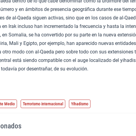
Qaeda dentro de lo que cabe denominar como la urdimbre del ter
úmero y en ámbitos de presencia geográfica durante ese tiempo
ales de al-Qaeda siguen activas, sino que en los casos de al-Qae
 en Irak incluso han incrementado la frecuencia y hasta la inte
 en Somalia, se ha convertido por su parte en la nueva extensi
Siria, Mali y Egipto, por ejemplo, han aparecido nuevas entidade
 otro modo con al-Qaeda pero sobre todo con sus extensiones ter
entral está siendo compatible con el auge localizado del yihadi
, todavía por desentrañar, de su evolución.
nte Medio
Terrorismo internacional
Yihadismo
cionados