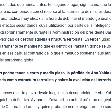
cosados que nunca antes. En segundo lugar, significaría que la
 terreno, combinada con el recurso al lanzamiento de misiles de
e una táctica muy eficaz a la hora de debilitar el mando general
os efectos secundarios, cuya utilización por parte de la intelige
xtraordinariamente durante la Administración del presidente B
oridad de destruir aquella estructura terrorista. En tercer lugar, 
laramente de manifiesto que es dentro de Pakistán donde se ubi
e en ese país, al contrario de lo que a menudo sostienen sus au
el terrorismo global.
podría tener, a corto y medio plazo, la pérdida de Abu Yahia a
da como estructura terrorista y sobre la evolución del terrori
recer a corto plazo, desde luego, ni la desaparición de Abu Yahi
uiebra definitiva. Ayman al Zawahiri, su actual máximo dirigen
 de Osama bin Laden y quien probablemente tenga también sus