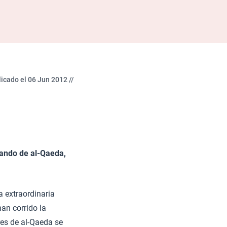
icado el 06 Jun 2012 //
mando de al-Qaeda,
a extraordinaria
an corrido la
res de al-Qaeda se