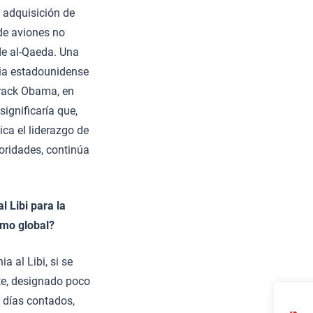
 adquisición de
sde aviones no
 de al-Qaeda. Una
ncia estadounidense
arack Obama, en
significaría que,
ca el liderazgo de
toridades, continúa
l Libi para la
smo global?
a al Libi, si se
te, designado poco
 días contados,