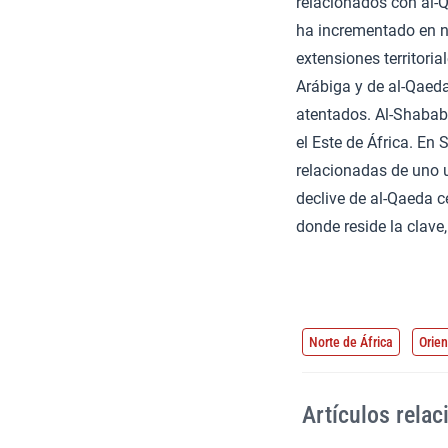
relacionados con al-
ha incrementado en n
extensiones territori
Arábiga y de al-Qaeda
atentados. Al-Shabab,
el Este de África. En 
relacionadas de uno u
declive de al-Qaeda c
donde reside la clave
Norte de África
Orie
Artículos rela