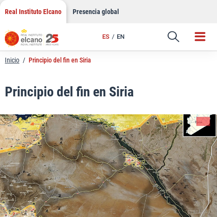
LinkedIn
Saltar
Real Instituto Elcano
Presencia global
al
Email
contenido
ES
EN
Enlace
Inicio
/
Principio del fin en Siria
Principio del fin en Siria