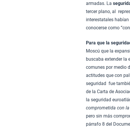
armadas. La
segurida
tercer plano, al repr
interestatales habían 
conocerse como “conf
Para que la seguridad
Moscú que la expansi
buscaba extender la e
comunes por medio d
actitudes que con pal
seguridad fue también
de la Carta de Asocia
la seguridad euroatlá
comprometida con la d
pero sin más comprom
párrafo 8 del Docum