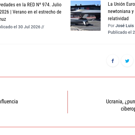
La Unión Europ
edades en la RED Nº 974. Julio
newtoniana y l
2026 | Verano en el estrecho de
relatividad
muz
Por
José Luis
licado el 30 Jul 2026 //
Publicado el 2
ón
nfluencia
Ucrania, ¿pun
cibero