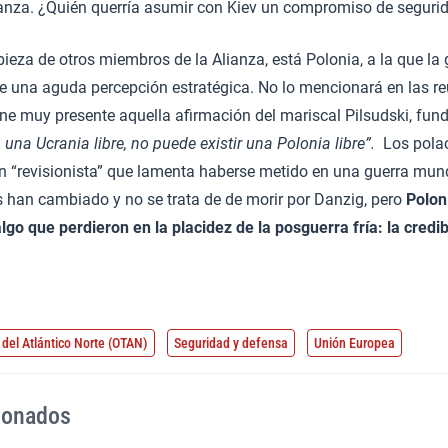
ianza. ¿Quién querría asumir con Kiev un compromiso de segurid
bieza de otros miembros de la Alianza, está Polonia, a la que la 
de una aguda percepción estratégica. No lo mencionará en las r
ene muy presente aquella afirmación del mariscal Pilsudski, fun
 una Ucrania libre, no puede existir una Polonia libre”.
Los polac
n “revisionista” que lamenta haberse metido en una guerra mund
s han cambiado y no se trata de de morir por Danzig, pero
Polon
lgo que perdieron en la placidez de la posguerra fría: la credib
 del Atlántico Norte (OTAN)
Seguridad y defensa
Unión Europea
cionados