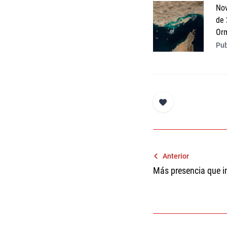
Nov
de 
Or
Pub
Navegaci
Anterior
Más presencia que i
de
entradas