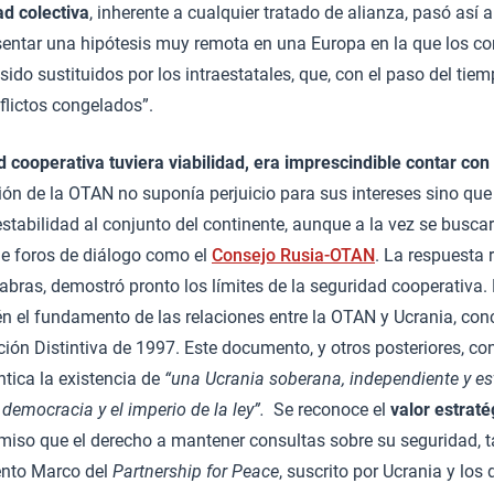
d colectiva
, inherente a cualquier tratado de alianza, pasó así
esentar una hipótesis muy remota en una Europa en la que los co
sido sustituidos por los intraestatales, que, con el paso del tiem
lictos congelados”.
 cooperativa tuviera viabilidad, era imprescindible contar con
ón de la OTAN no suponía perjuicio para sus intereses sino qu
stabilidad al conjunto del continente, aunque a la vez se buscar
e foros de diálogo como el
Consejo Rusia-OTAN
. La respuesta
abras, demostró pronto los límites de la seguridad cooperativa.
 el fundamento de las relaciones entre la OTAN y Ucrania, conc
ción Distintiva de 1997. Este documento, y otros posteriores, co
ntica la existencia de
“una Ucrania soberana, independiente y es
emocracia y el imperio de la ley”.
Se reconoce el
valor estrat
iso que el derecho a mantener consultas sobre su seguridad, t
ento Marco del
Partnership for Peace
, suscrito por Ucrania y l