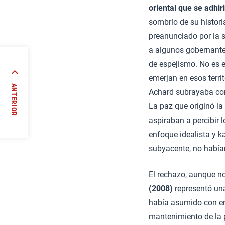
oriental que se adhi
sombrío de su histori
preanunciado por la s
a algunos gobernantes
de espejismo. No es 
emerjan en esos terri
ANTERIOR
Achard subrayaba con 
La paz que originó la
//
aspiraban a percibir 
enfoque idealista y k
subyacente, no había
El rechazo, aunque no
(2008)
representó una
había asumido con en
mantenimiento de la 