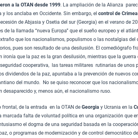
rieron a la OTAN desde 1999
. La ampliación de la Alianza parecí
a y los anclaba en Occidente. Sin embargo, el
control de Crimea
ecesión de Abjasia y Osetia del sur (Georgia) en el verano de 20
 de la llamada “nueva Europa” que el sueño europeo y el atlánt
extraño que los nacionalismos, populismos o las nostalgias de
torios, pues son resultado de una desilusión. El comediógrafo f
ironía que la paz es la gran desilusión, mientras que la guerra e
 seguridad cooperativa, las tareas militares rutinarias de unos 
los dividendos de la paz, apuntaba a la prevención de nuevos co
antiano del mundo. No se quiso reconocer que los nacionalismos
n desaparecido y, menos aún, el nacionalismo ruso.
 frontal, de la entrada en la OTAN de
Georgia
y Ucrania en la
C
 marcada falta de voluntad política en una organización que en
tusiasmo el dogma de una seguridad basada en la cooperación
paz, o programas de modernización y de control democrático de