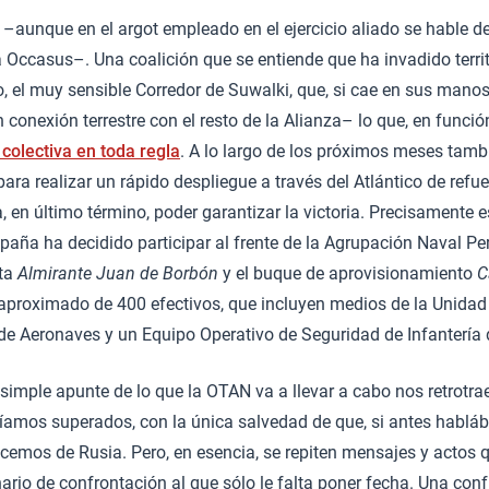
–aunque en el argot empleado en el ejercicio aliado se hable d
ccasus–. Una coalición que se entiende que ha invadido territ
 el muy sensible Corredor de Suwalki, que, si cae en sus manos
n conexión terrestre con el resto de la Alianza– lo que, en función
colectiva en toda regla
. A lo largo de los próximos meses tamb
ara realizar un rápido despliegue a través del Atlántico de refu
 en último término, poder garantizar la victoria. Precisamente 
paña ha decidido participar al frente de la Agrupación Naval Pe
ata
Almirante Juan de Borbón
y el buque de aprovisionamiento
C
 aproximado de 400 efectivos, que incluyen medios de la Unid
 de Aeronaves y un Equipo Operativo de Seguridad de Infantería
 simple apunte de lo que la OTAN va a llevar a cabo nos retrotr
amos superados, con la única salvedad de que, si antes hablá
acemos de Rusia. Pero, en esencia, se repiten mensajes y actos 
rio de confrontación al que sólo le falta poner fecha. Una con