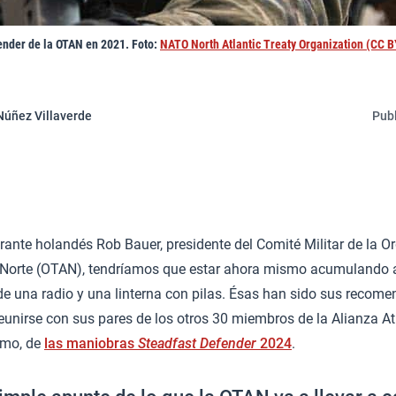
nder de la OTAN en 2021. Foto:
NATO North Atlantic Treaty Organization (CC 
Núñez Villaverde
Publ
rante holandés Rob Bauer, presidente del Comité Militar de la O
o Norte (OTAN), tendríamos que estar ahora mismo acumulando 
e una radio y una linterna con pilas. Ésas han sido sus recome
reunirse con sus pares de los otros 30 miembros de la Alianza Atl
smo, de
las maniobras
Steadfast Defender
2024
.