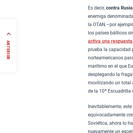
Es decir,
contra Rusia
enemiga denominada O
la OTAN –por ejemplo,
los países bálticos si
s: una
activa una respuesta 
ridad
ANTERIOR
prueba la capacidad p
//
norteamericanos para,
marítimo en el que Es
desplegando la frag
movilizando un total
de la 10ª Escuadrilla
Inevitablemente, este
equivocadamente creí
Soviética, ahora lo h
nuevamente un escena