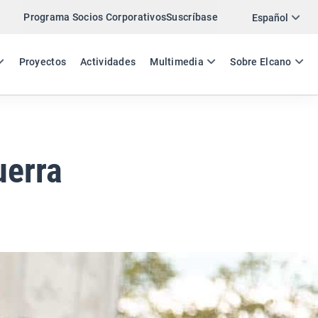
Programa Socios Corporativos
Suscríbase
Twitter
Español
LinkedIn
ES
EN
Proyectos
Actividades
Multimedia
Sobre Elcano
Email
Enlace
COMPARTIR COMENTARIO
uerra