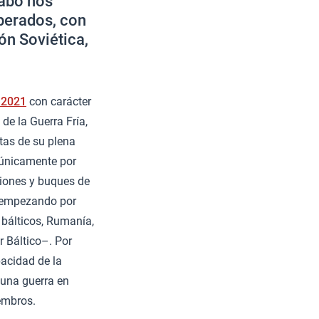
cabo nos
perados, con
ón Soviética,
 2021
con carácter
 de la Guerra Fría,
tas de su plena
o únicamente por
viones y buques de
 –empezando por
s bálticos, Rumanía,
r Báltico–. Por
acidad de la
 una guerra en
iembros.