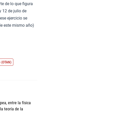
e de lo que figura
y 12 de julio de
se ejercicio se
 de este mismo año)
e (OTAN)
ea, entre la física
a teoría de la