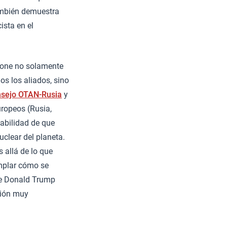
ambién demuestra
ista en el
pone no solamente
os los aliados, sino
onsejo OTAN-Rusia
y
uropeos (Rusia,
abilidad de que
clear del planeta.
 allá de lo que
mplar cómo se
que Donald Trump
ción muy