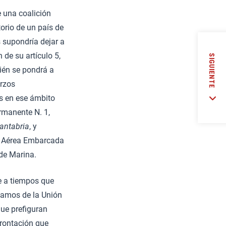
e una coalición
orio de un país de
 supondría dejar a
 de su artículo 5,
SIGUIENTE
ién se pondrá a
erzos
es en ese ámbito
rmanente N. 1,
antabria
, y
ad Aérea Embarcada
 de Marina.
ae a tiempos que
bamos de la Unión
que prefiguran
frontación que