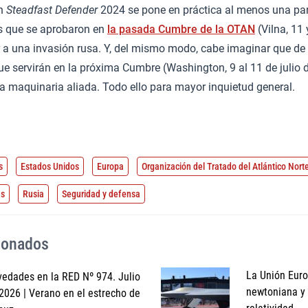
on
Steadfast Defender
2024 se pone en práctica al menos una part
os que se aprobaron en
la pasada Cumbre de la OTAN
(Vilna, 11 
a una invasión rusa. Y, del mismo modo, cabe imaginar que de e
ue servirán en la próxima Cumbre (Washington, 9 al 11 de julio
a maquinaria aliada. Todo ello para mayor inquietud general.
s
Estados Unidos
Europa
Organización del Tratado del Atlántico Nort
as
Rusia
Seguridad y defensa
cionados
La Unión Europ
edades en la RED Nº 974. Julio
newtoniana y l
2026 | Verano en el estrecho de