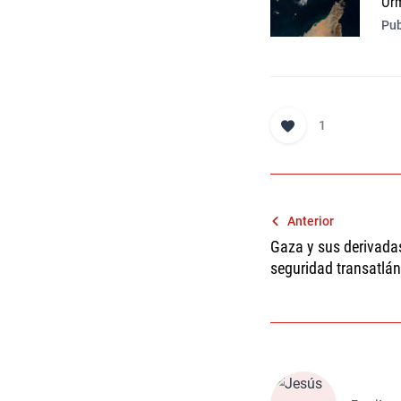
Or
Pub
1
Navegaci
Anterior
Gaza y sus derivadas
de
seguridad transatlán
entradas