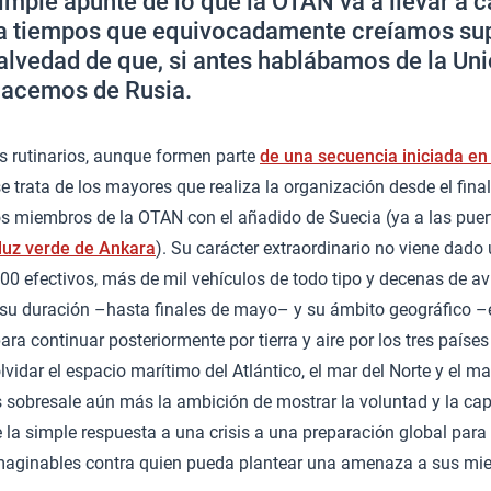
simple apunte de lo que la OTAN va a llevar a 
 a tiempos que equivocadamente creíamos su
salvedad de que, si antes hablábamos de la Uni
hacemos de Rusia.
s rutinarios, aunque formen parte
de una secuencia iniciada en
se trata de los mayores que realiza la organización desde el final
os miembros de la OTAN con el añadido de Suecia (ya a las puer
 luz verde de Ankara
). Su carácter extraordinario no viene dad
00 efectivos, más de mil vehículos de todo tipo y decenas de a
 su duración –hasta finales de mayo– y su ámbito geográfico
ra continuar posteriormente por tierra y aire por los tres paíse
lvidar el espacio marítimo del Atlántico, el mar del Norte y el ma
 sobresale aún más la ambición de mostrar la voluntad y la cap
 la simple respuesta a una crisis a una preparación global para
imaginables contra quien pueda plantear una amenaza a sus m