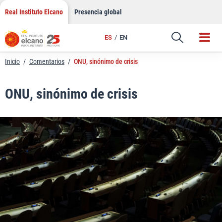
LinkedIn
Saltar
Real Instituto Elcano
Presencia global
al
Email
contenido
ES
EN
Enlace
Inicio
/
Comentarios
/
ONU, sinónimo de crisis
ONU, sinónimo de crisis