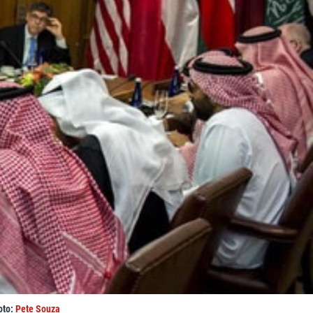
oto:
Pete Souza