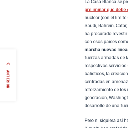
La Casa Blanca se pre
preliminar que debe
nuclear (con el límite
Saudí, Bahréin, Cata
ha procurado revestir
con esos países como
marcha nuevas línea
fuerzas armadas de la
respectivos servicios 
ANTERIOR
balísticos, la creaci
 //
centradas en amenazas
reforzamiento de los 
generación, Washingto
desarrollo de una fue
Pero ni siquiera así h