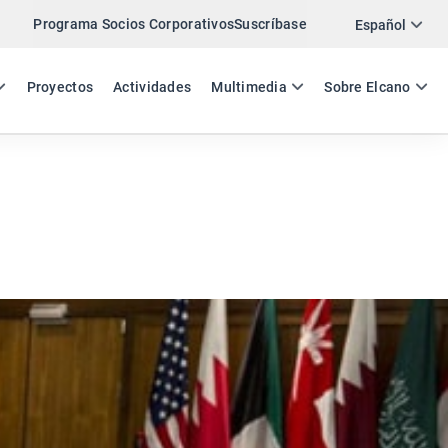
Programa Socios Corporativos
Suscríbase
Twitter
Español
LinkedIn
ES
EN
Proyectos
Actividades
Multimedia
Sobre Elcano
Email
Enlace
COMPARTIR COMENTARIO