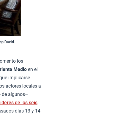
mp David.
momento los
riente Medio
en el
que implicarse
os actores locales a
go de algunos–
líderes de los seis
asados días 13 y 14