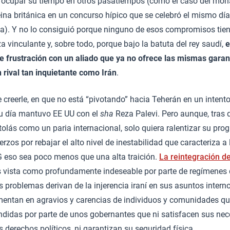
o ocupar su tiempo en otros pasatiempos (como el caso del mon
ina británica en un concurso hípico que se celebró el mismo dí
. Y no lo consiguió porque ninguno de esos compromisos tien
a vinculante y, sobre todo, porque bajo la batuta del rey saudí,
e
nte frustración con un aliado que ya no ofrece las mismas gara
 rival tan inquietante como Irán
.
 creerle, en que no está “pivotando” hacia Teherán en un intento 
su día mantuvo EE UU con el
sha
Reza Palevi. Pero aunque, tras 
tolás como un paria internacional, solo quiera ralentizar su pro
erzos por rebajar el alto nivel de inestabilidad que caracteriza a
G eso sea poco menos que una alta traición.
La reintegración de
 vista como profundamente indeseable por parte de regímenes 
s problemas derivan de la injerencia iraní en sus asuntos interno
entan en agravios y carencias de individuos y comunidades qu
didas por parte de unos gobernantes que ni satisfacen sus nec
derechos políticos, ni garantizan su seguridad física.