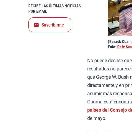
RECIBE LAS ÚLTIMAS NOTICIAS
POR EMAIL
Suscribirme
(Barack Obama
Foto:
Pete So
No puede decirse que
resultados no parecen
que George W. Bush 
directamente y en pri
asumir más responsab
Obama está encontran
países del Consejo d
de mayo.