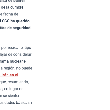
arca de Bahréin,
a de la cumbre
e fecha de
l CCG ha querido
ntías de seguridad
por recrear el tipo
dejar de considerar
grama nuclear e
 la región, no puede
 Irán en el
que, resumiendo,
s, en lugar de
e se sienten
esidades básicas, ni