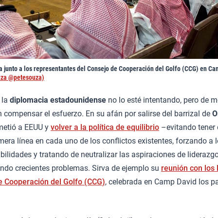
 junto a los representantes del Consejo de Cooperación del Golfo (CCG) en Ca
uza @petesouza)
 la
diplomacia estadounidense
no lo esté intentando, pero de 
 compensar el esfuerzo. En su afán por salirse del barrizal de
O
metió a EEUU y
volver a la política de equilibrio
–evitando tener 
mera línea en cada uno de los conflictos existentes, forzando a l
ilidades y tratando de neutralizar las aspiraciones de lideraz
do crecientes problemas. Sirva de ejemplo su
reunión con los 
e Cooperación del Golfo (CCG)
, celebrada en Camp David los p