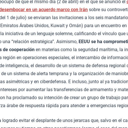
ocupó de que el mismo día (2 de abril) en el que se anunció el
 desembocar en un acuerdo marco con Irán
sobre su controver
 del 1 de julio) se enviaran las invitaciones a los seis mandatar
r, Emiratos Árabes Unidos, Kuwait y Omán) para un encuentro e
 la iniciativa de un lenguaje solemne, calificando el vínculo qu
 una “relación estratégica”. Asimismo,
EEUU se ha comprometi
s de cooperación
en materias como la seguridad marítima, la in
 región en operaciones especiales, el intercambio de informació
de inteligencia, el desarrollo de un sistema de defensa regional 
ón de un sistema de alerta temprana y la organización de maniob
 asimétricas y en ciberdefensa. E incluso, junto al ya tradicion
intereses por aumentar las transferencias de armamento y mater
n ha proclamado su intención de crear un grupo de trabajo para 
rza árabe de respuesta rápida para atender a emergencias regio
a logrado evitar el desplante de unos jerarcas que, salvo en el c