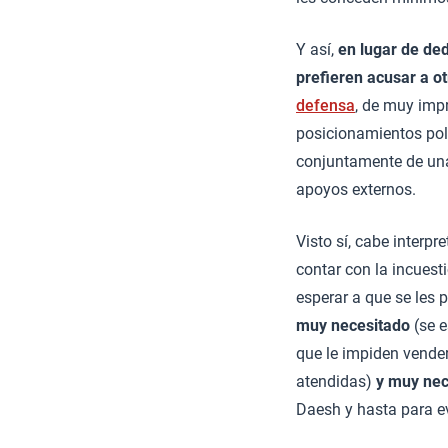
Y así,
en lugar de ded
prefieren acusar a ot
defensa
, de muy impr
posicionamientos polí
conjuntamente de una
apoyos externos.
Visto sí, cabe inter
contar con la incuest
esperar a que se les 
muy necesitado
(se e
que le impiden vende
atendidas)
y muy nec
Daesh y hasta para ev