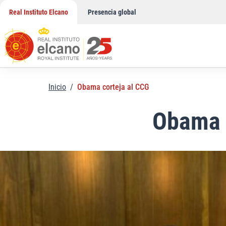
Saltar
Real Instituto Elcano
Presencia global
al
contenido
Inicio
/
Obama corteja al CCG
Obama 