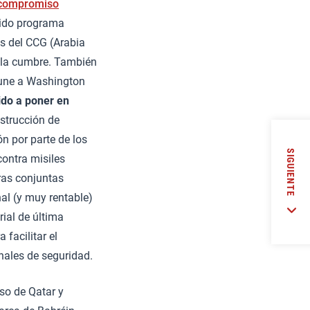
compromiso
tido programa
ios del CCG (Arabia
n la cumbre. También
e une a Washington
do a poner en
strucción de
n por parte de los
SIGUIENTE
contra misiles
ras conjuntas
al (y muy rentable)
ial de última
facilitar el
nales de seguridad.
aso de Qatar y