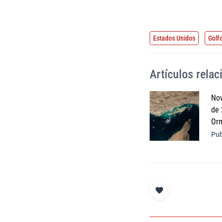
Estados Unidos
Golf
Artículos rela
Nov
de 
Or
Pub