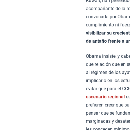
Kuwait, han preferid
acompañante de la re
convocada por Obama)
cumplimiento ni fuerz
visibilizar su crecie
de antaño frente a un
Obama insiste, y cabe
que relación que en 
al régimen de los aya
implicarlo en los esfu
evitar que para el CC
escenario regional
es
prefieren creer que su
pensar que se fundam
marginadas y desaten
les conceden mínimos 