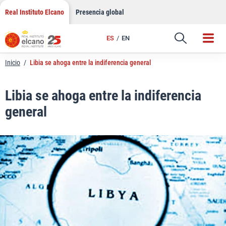
LinkedIn
Saltar
Real Instituto Elcano
Presencia global
al
Email
contenido
ES
EN
Enlace
Inicio
/
Libia se ahoga entre la indiferencia general
Libia se ahoga entre la indiferencia
general