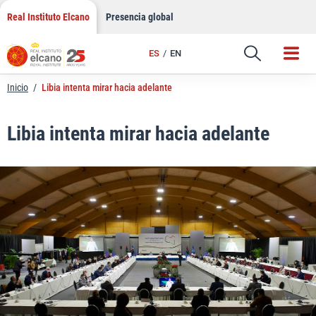
LinkedIn
Saltar
Real Instituto Elcano
Presencia global
al
Email
contenido
ES
EN
Enlace
Inicio
/
Libia intenta mirar hacia adelante
Libia intenta mirar hacia adelante