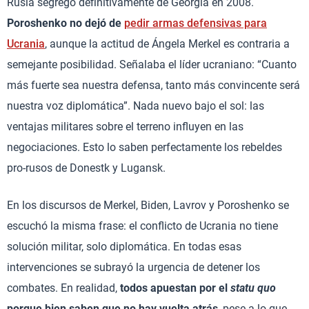
Rusia segregó definitivamente de Georgia en 2008.
Poroshenko no dejó de
pedir armas defensivas para
Ucrania
, aunque la actitud de Ángela Merkel es contraria a
semejante posibilidad. Señalaba el líder ucraniano: “Cuanto
más fuerte sea nuestra defensa, tanto más convincente será
nuestra voz diplomática”. Nada nuevo bajo el sol: las
ventajas militares sobre el terreno influyen en las
negociaciones. Esto lo saben perfectamente los rebeldes
pro-rusos de Donestk y Lugansk.
En los discursos de Merkel, Biden, Lavrov y Poroshenko se
escuchó la misma frase: el conflicto de Ucrania no tiene
solución militar, solo diplomática. En todas esas
intervenciones se subrayó la urgencia de detener los
combates. En realidad,
todos apuestan por el
statu quo
porque bien saben que no hay vuelta atrás
, pese a lo que