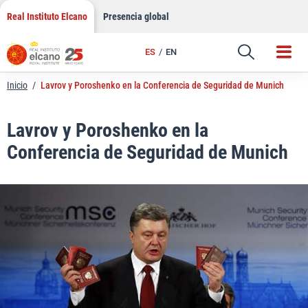
LinkedIn
Saltar
Real Instituto Elcano
Presencia global
al
Email
contenido
ES
EN
Enlace
Inicio
/
Lavrov y Poroshenko en la Conferencia de Seguridad de Munich
Lavrov y Poroshenko en la
Conferencia de Seguridad de Munich