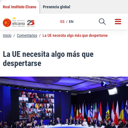
LinkedIn
Saltar
Real Instituto Elcano
Presencia global
al
Email
contenido
ES
EN
Enlace
Inicio
/
Comentarios
/
La UE necesita algo más que despertarse
La UE necesita algo más que
despertarse