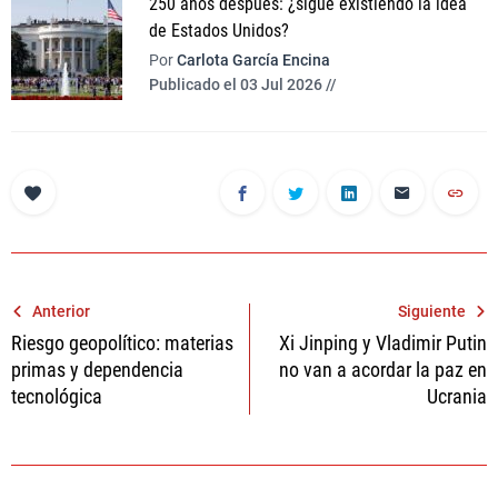
250 años después: ¿sigue existiendo la idea
de Estados Unidos?
Por
Carlota García Encina
Publicado el 03 Jul 2026 //
Navegación
Anterior
Siguiente
Riesgo geopolítico: materias
Xi Jinping y Vladimir Putin
de
primas y dependencia
no van a acordar la paz en
entradas
tecnológica
Ucrania