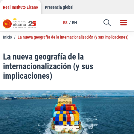
LinkedIn
Saltar
Real Instituto Elcano
Presencia global
al
Email
contenido
ES
EN
Enlace
Inicio
/
La nueva geografía de la internacionalización (y sus implicaciones)
La nueva geografía de la
internacionalización (y sus
implicaciones)